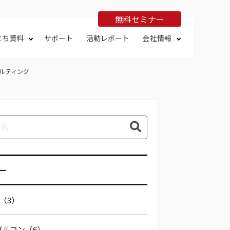
無料セミナー
立ち資料
サポート
活動レポート
会社情報
サルティング
ー
O（3）
グルコン（6）