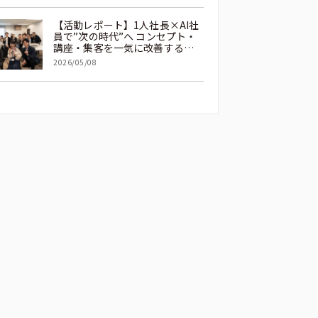
【活動レポート】1人社長×AI社
員で”次の時代”へ コンセプト・
講座・集客を一気に改善する東
京グループコンサルティング
2026/05/08